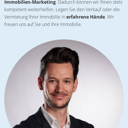
Zimmer bieten mit dem direkten Balkonzugang einen
Immobilien-Marketing
. Dadurch können wir Ihnen stets
weiten Blick in die Nachbarschaft.Haben wir Ihr Interesse
kompetent weiterhelfen. Legen Sie den Verkauf oder die
geweckt ?Schicken Sie uns gerne eine Kontaktanfrage.Sie
Vermietung Ihrer Immobilie in
erfahrene Hände
. Wir
erhalten das Lang-Expose mit der kompletten
freuen uns auf Sie und Ihre Immobilie.
Objektbeschreibung.Wir freuen uns auf Ihren Kontakt.