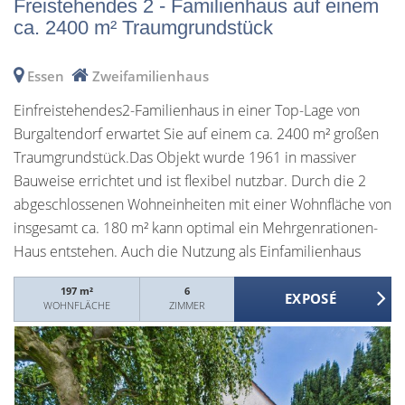
Freistehendes 2 - Familienhaus auf einem
ca. 2400 m² Traumgrundstück
Essen
Zweifamilienhaus
Einfreistehendes2-Familienhaus in einer Top-Lage von
Burgaltendorf erwartet Sie auf einem ca. 2400 m² großen
Traumgrundstück.Das Objekt wurde 1961 in massiver
Bauweise errichtet und ist flexibel nutzbar. Durch die 2
abgeschlossenen Wohneinheiten mit einer Wohnfläche von
insgesamt ca. 180 m² kann optimal ein Mehrgenrationen-
Haus entstehen. Auch die Nutzung als Einfamilienhaus
oder Wohnen und Arbeiten unter einem Dach sind hier
197 m²
6
problemlos möglich.Der bisher nicht genutzt
WOHNFLÄCHE
ZIMMER
Trockenboden bietet mit einer potenziellen Wohnfläche
von ca. 30 m² weitere Ausbaureserven.Im Erdgeschoss
befindet sich zurzeit eine 2-Zimmer-Wohnung, welche
auch durch kleinere Umbaumaßnahmen als 3-Zimmer-