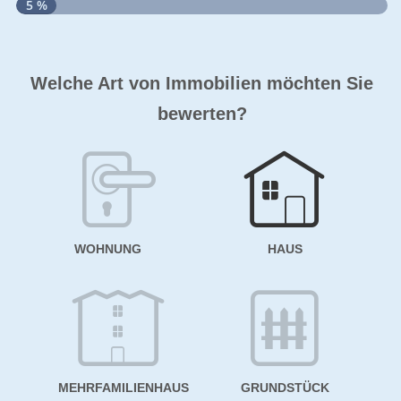
5 %
S
Welche Art von Immobilien möchten Sie
A
bewerten?
W
<
WOHNUNG
HAUS
g
MEHRFAMILIENHAUS
GRUNDSTÜCK