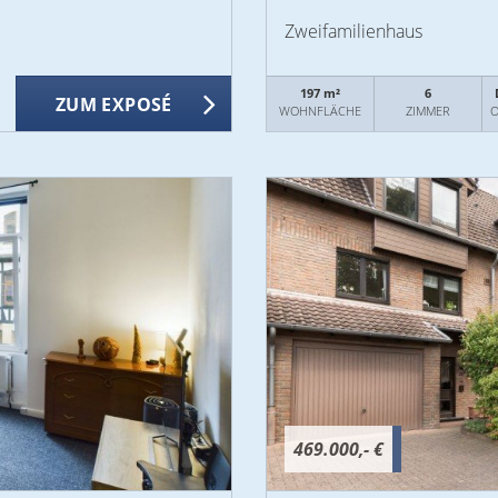
Zweifamilienhaus
197 m²
6
ZUM EXPOSÉ
WOHNFLÄCHE
ZIMMER
O
469.000,- €