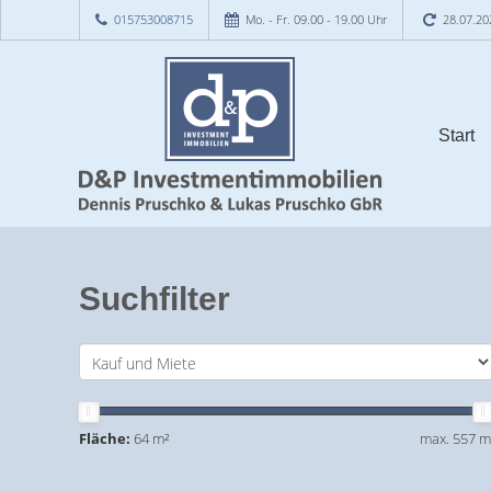
015753008715
Mo. - Fr. 09.00 - 19.00 Uhr
28.07.20
Start
Suchfilter
Fläche:
64 m²
max. 557 m