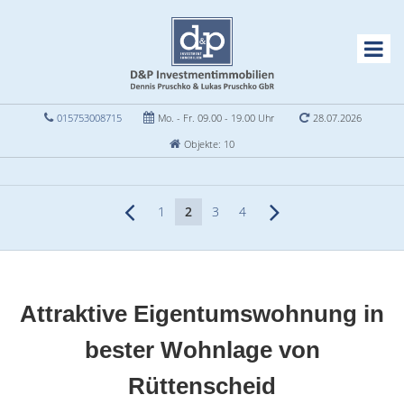
015753008715
Mo. - Fr. 09.00 - 19.00 Uhr
28.07.2026
Objekte: 10
1
2
3
4
Attraktive Eigentumswohnung in
bester Wohnlage von
Rüttenscheid